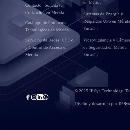
en Mérida
Contacto | Solicita tu
Cotización en Mérida
Sistemas de Energía y
Respaldos UPS en Mérida
Catálogo de Productos
Yucatán
Tecnológicos en Mérida
Servicios de Redes, CCTV
Videovigilancia y Cámar
y Control de Acceso en
de Seguridad en Mérida,
Mérida
Yucatán
© 2025 IP Sys Technology. Tod
Diseño y desarrollo por
IP Sy