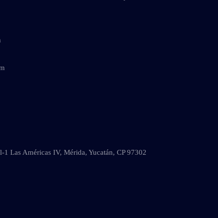
m
om
al-1 Las Américas IV, Mérida, Yucatán, CP 97302