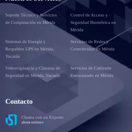
Soporte Técnico y Servicios
Control de Acceso y
de Computación en Mérida
Seguridad Biométrica en
Mérida
Sistemas de Energía y
Servicios de Redes y
Respaldos UPS en Mérida,
Conectividad en Mérida
Yucatán
Videovigilancia y Cámaras de
Servicios de Cableado
Seguridad en Mérida, Yucatán
Estructurado en Mérida
Contacto
Chatea con un Experto
ahora online