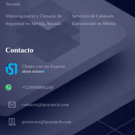
Yucatán
Videovigilancia y Cámaras de
Servicios de Cableado
Seguridad en Mérida, Yucatán
Estructurado en Mérida
Contacto
Chatea con un Experto
ahora online
+529994866249
contacto@ipsystech.com
proyectos@ipsystech.com