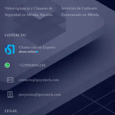
Videovigilancia y Cámaras de
Servicios de Cableado
Seguridad en Mérida, Yucatán
Estructurado en Mérida
CONTACTO
Chatea con un Experto
ahora online
+529994866249
contacto@ipsystech.com
proyectos@ipsystech.com
LEGAL