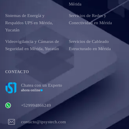
Mérida
Sistemas de Energía y
Servicios de Redes y
Respaldos UPS en Mérida,
Conectividad en Mérida
Yucatán
Videovigilancia y Cámaras de
Servicios de Cableado
Seguridad en Mérida, Yucatán
Estructurado en Mérida
CONTACTO
Chatea con un Experto
ahora online
+529994866249
contacto@ipsystech.com