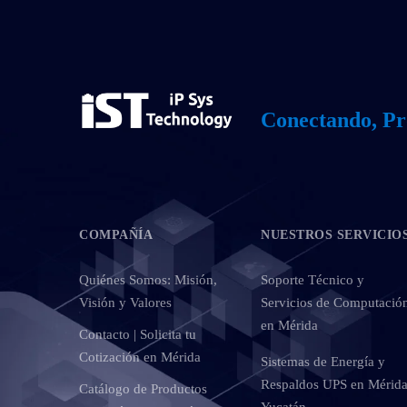
Conectando, Pr
COMPAÑÍA
NUESTROS SERVICIO
Quiénes Somos: Misión,
Soporte Técnico y
Visión y Valores
Servicios de Computació
en Mérida
Contacto | Solicita tu
Cotización en Mérida
Sistemas de Energía y
Respaldos UPS en Mérida
Catálogo de Productos