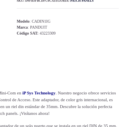
SKU:
D9FB3FBCDFC0
CATEGORÍA:
PATCH PANELS
Modelo
: CADIN1IG
Marca
: PANDUIT
Código SAT:
43223309
o Mini-Com en
iP Sys Technology
. Nuestro negocio ofrece servicios
ntrol de Acceso. Este adaptador, de color gris internacional, es
 en un riel din estándar de 35mm. Descubre la solución perfecta
ch panels. ¡Visítanos ahora!
ptador de un solo puerto que se instala en un riel DIN de 35 mm.