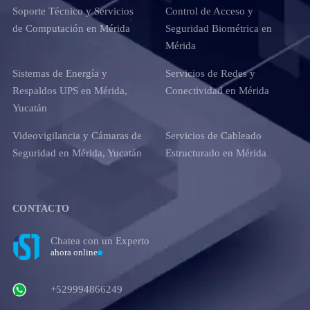
Soporte Técnico y Servicios
Control de Acceso y
de Computación en Mérida
Seguridad Biométrica en
Mérida
Sistemas de Energía y
Servicios de Redes y
Respaldos UPS en Mérida,
Conectividad en Mérida
Yucatán
Videovigilancia y Cámaras de
Servicios de Cableado
Seguridad en Mérida, Yucatán
Estructurado en Mérida
CONTACTO
Chatea con un Experto
ahora online
+529994866249