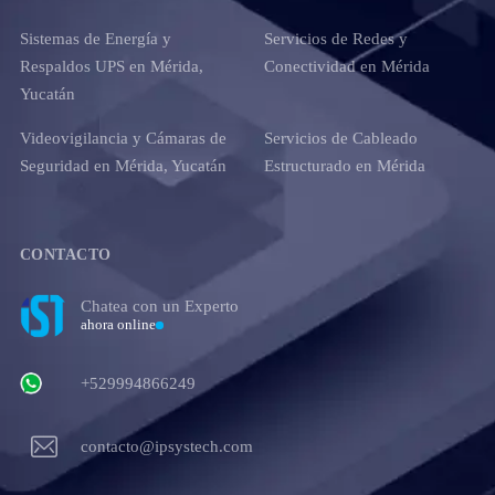
Sistemas de Energía y
Servicios de Redes y
Respaldos UPS en Mérida,
Conectividad en Mérida
Yucatán
Videovigilancia y Cámaras de
Servicios de Cableado
Seguridad en Mérida, Yucatán
Estructurado en Mérida
CONTACTO
Chatea con un Experto
ahora online
+529994866249
contacto@ipsystech.com