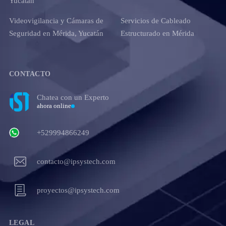
Yucatán
Videovigilancia y Cámaras de
Servicios de Cableado
Seguridad en Mérida, Yucatán
Estructurado en Mérida
CONTACTO
Chatea con un Experto
ahora online
+529994866249
contacto@ipsystech.com
proyectos@ipsystech.com
LEGAL