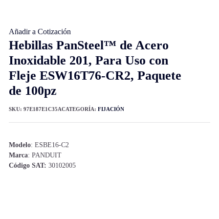
Añadir a Cotización
Hebillas PanSteel™ de Acero
Inoxidable 201, Para Uso con
Fleje ESW16T76-CR2, Paquete
de 100pz
SKU:
97E187E1C35A
CATEGORÍA:
FIJACIÓN
Modelo
: ESBE16-C2
Marca
: PANDUIT
Código SAT:
30102005