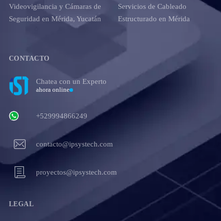
Videovigilancia y Cámaras de
Servicios de Cableado
Seguridad en Mérida, Yucatán
Estructurado en Mérida
CONTACTO
Chatea con un Experto
ahora online
+529994866249
contacto@ipsystech.com
proyectos@ipsystech.com
LEGAL