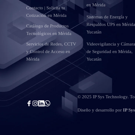
en Mérida
Contacto | Solicita tu
Cotización en Mérida
Sistemas de Energía y
Respaldos UPS en Mérida
Catálogo de Productos
Yucatán
Tecnológicos en Mérida
Servicios de Redes, CCTV
Videovigilancia y Cámar
y Control de Acceso en
de Seguridad en Mérida,
Mérida
Yucatán
© 2025 IP Sys Technology. Tod
Diseño y desarrollo por
IP Sy