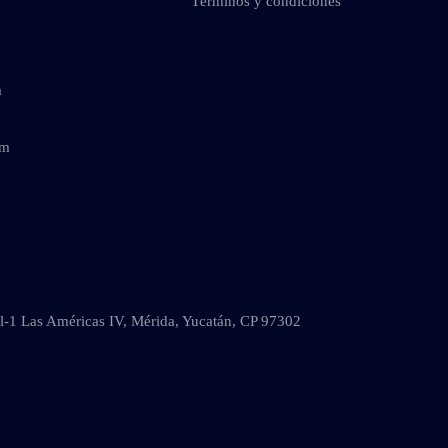
Términos y condiciones
m
om
al-1 Las Américas IV, Mérida, Yucatán, CP 97302