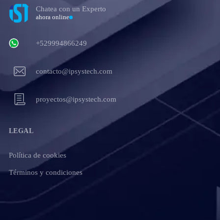
Chatea con un Experto
ahora online
+529994866249
contacto@ipsystech.com
proyectos@ipsystech.com
LEGAL
Política de cookies
Términos y condiciones