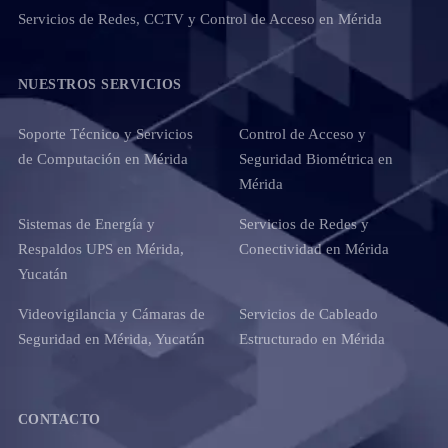
Servicios de Redes, CCTV y Control de Acceso en Mérida
NUESTROS SERVICIOS
Soporte Técnico y Servicios
Control de Acceso y
de Computación en Mérida
Seguridad Biométrica en
Mérida
Sistemas de Energía y
Servicios de Redes y
Respaldos UPS en Mérida,
Conectividad en Mérida
Yucatán
Videovigilancia y Cámaras de
Servicios de Cableado
Seguridad en Mérida, Yucatán
Estructurado en Mérida
CONTACTO