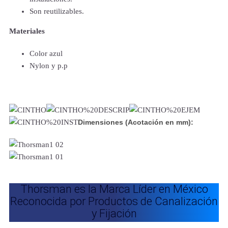
S
on reutilizables.
Materiales
Color azul
Nylon y p.p
Dimensiones (Acotación en mm):
Thorsman es la Marca Líder en México
Reconocida por Productos de Canalización
y Fijación