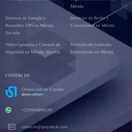
Mérida
Sistemas de Energía y
Servicios de Redes y
Respaldos UPS en Mérida,
Conectividad en Mérida
Yucatán
Videovigilancia y Cámaras de
Servicios de Cableado
Seguridad en Mérida, Yucatán
Estructurado en Mérida
CONTACTO
Chatea con un Experto
ahora online
+529994866249
contacto@ipsystech.com