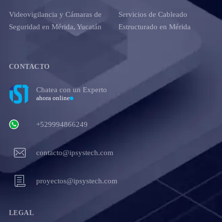
Videovigilancia y Cámaras de
Servicios de Cableado
Seguridad en Mérida, Yucatán
Estructurado en Mérida
CONTACTO
Chatea con un Experto
ahora online
+529994866249
contacto@ipsystech.com
proyectos@ipsystech.com
LEGAL