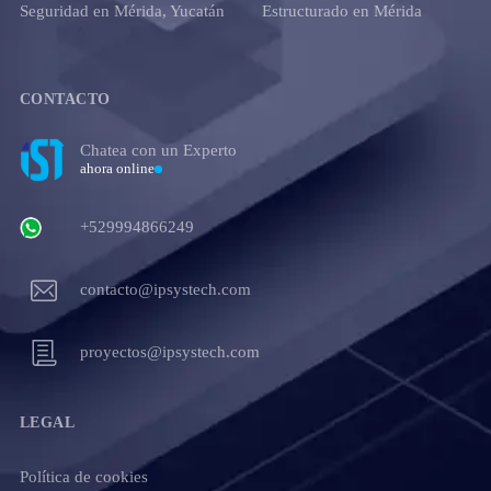
Seguridad en Mérida, Yucatán
Estructurado en Mérida
CONTACTO
Chatea con un Experto
ahora online
+529994866249
contacto@ipsystech.com
proyectos@ipsystech.com
LEGAL
Política de cookies