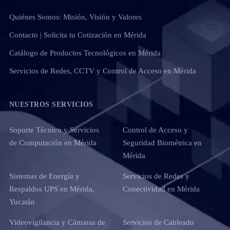
Quiénes Somos: Misión, Visión y Valores
Contacto | Solicita tu Cotización en Mérida
Catálogo de Productos Tecnológicos en Mérida
Servicios de Redes, CCTV y Control de Acceso en Mérida
NUESTROS SERVICIOS
Soporte Técnico y Servicios
Control de Acceso y
de Computación en Mérida
Seguridad Biométrica en
Mérida
Sistemas de Energía y
Servicios de Redes y
Respaldos UPS en Mérida,
Conectividad en Mérida
Yucatán
Videovigilancia y Cámaras de
Servicios de Cableado