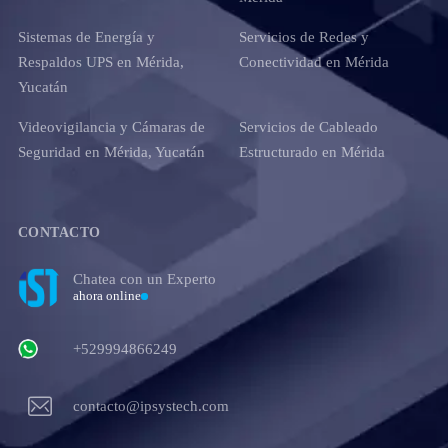
Sistemas de Energía y
Servicios de Redes y
Respaldos UPS en Mérida,
Conectividad en Mérida
Yucatán
Videovigilancia y Cámaras de
Servicios de Cableado
Seguridad en Mérida, Yucatán
Estructurado en Mérida
CONTACTO
Chatea con un Experto
ahora online
+529994866249
contacto@ipsystech.com