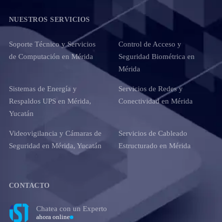
NUESTROS SERVICIOS
Soporte Técnico y Servicios
Control de Acceso y
de Computación en Mérida
Seguridad Biométrica en
Mérida
Sistemas de Energía y
Servicios de Redes y
Respaldos UPS en Mérida,
Conectividad en Mérida
Yucatán
Videovigilancia y Cámaras de
Servicios de Cableado
Seguridad en Mérida, Yucatán
Estructurado en Mérida
CONTACTO
Chatea con un Experto
ahora online