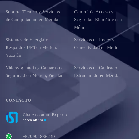
Soporte Técnico y Servicios
Control de Acceso y
de Computación en Mérida
Seguridad Biométrica en
Mérida
Sistemas de Energía y
Servicios de Redes y
Respaldos UPS en Mérida,
Conectividad en Mérida
Yucatán
Videovigilancia y Cámaras de
Servicios de Cableado
Seguridad en Mérida, Yucatán
Estructurado en Mérida
CONTACTO
Chatea con un Experto
ahora online
+529994866249