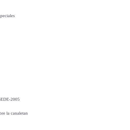
speciales
-SEDE-2005
bre la canaletan