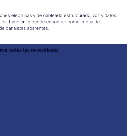
ones eléctricas y de cableado estructurado, voz y datos;
tética, también lo puede encontrar como: mesa de
de canaletas aparentes.
ren todas las necesidades