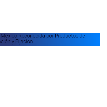
 México Reconocida por Productos de
ción y Fijación