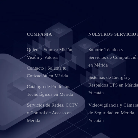
COMPAÑÍA
NUESTROS SERVICIO
Quiénes Somos: Misión,
Soporte Técnico y
Visión y Valores
Servicios de Computació
en Mérida
Contacto | Solicita tu
Cotización en Mérida
Sistemas de Energía y
Respaldos UPS en Mérida
Catálogo de Productos
Yucatán
Tecnológicos en Mérida
Servicios de Redes, CCTV
Videovigilancia y Cámar
y Control de Acceso en
de Seguridad en Mérida,
Mérida
Yucatán