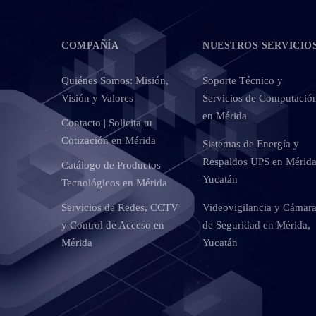
COMPAÑÍA
NUESTROS SERVICIO
Quiénes Somos: Misión,
Soporte Técnico y
Visión y Valores
Servicios de Computació
en Mérida
Contacto | Solicita tu
Cotización en Mérida
Sistemas de Energía y
Respaldos UPS en Mérida
Catálogo de Productos
Yucatán
Tecnológicos en Mérida
Servicios de Redes, CCTV
Videovigilancia y Cámar
y Control de Acceso en
de Seguridad en Mérida,
Mérida
Yucatán