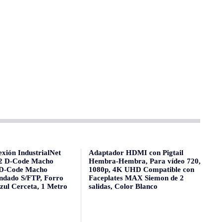
xión IndustrialNet
Adaptador HDMI con Pigtail
12 D-Code Macho
Hembra-Hembra, Para vídeo 720,
 D-Code Macho
1080p, 4K UHD Compatible con
indado S/FTP, Forro
Faceplates MAX Siemon de 2
zul Cerceta, 1 Metro
salidas, Color Blanco