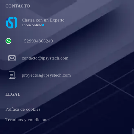
CONTACTO
Chatea con un Experto
ahora online
+529994866249
contacto@ipsystech.com
proyectos@ipsystech.com
LEGAL
Política de cookies
Términos y condiciones