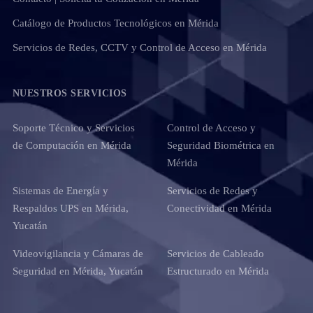
Catálogo de Productos Tecnológicos en Mérida
Servicios de Redes, CCTV y Control de Acceso en Mérida
NUESTROS SERVICIOS
Soporte Técnico y Servicios
Control de Acceso y
de Computación en Mérida
Seguridad Biométrica en
Mérida
Sistemas de Energía y
Servicios de Redes y
Respaldos UPS en Mérida,
Conectividad en Mérida
Yucatán
Videovigilancia y Cámaras de
Servicios de Cableado
Seguridad en Mérida, Yucatán
Estructurado en Mérida