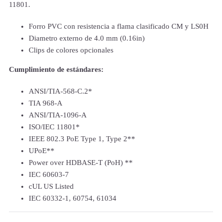
11801.
Forro PVC con resistencia a flama clasificado CM y LS0H
Diametro externo de 4.0 mm (0.16in)
Clips de colores opcionales
Cumplimiento de estándares:
ANSI/TIA-568-C.2*
TIA 968-A
ANSI/TIA-1096-A
ISO/IEC 11801*
IEEE 802.3 PoE Type 1, Type 2**
UPoE**
Power over HDBASE-T (PoH) **
IEC 60603-7
cUL US Listed
IEC 60332-1, 60754, 61034