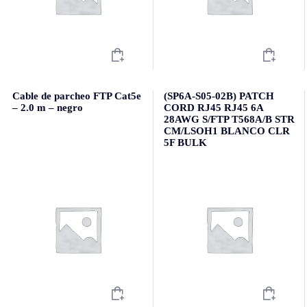
Cable de parcheo FTP Cat5e
(SP6A-S05-02B) PATCH
– 2.0 m – negro
CORD RJ45 RJ45 6A
28AWG S/FTP T568A/B STR
CM/LSOH1 BLANCO CLR
5F BULK