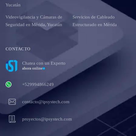
Yucatán
Videovigilancia y Cámaras de
Servicios de Cableado
Seguridad en Mérida, Yucatán
Estructurado en Mérida
CONTACTO
Chatea con un Experto
ahora online
+529994866249
contacto@ipsystech.com
proyectos@ipsystech.com