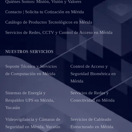
Quiénes Somos: Misión, Visión y Valores
Contacto | Solicita tu Cotización en Mérida
Catálogo de Productos Tecnológicos en Mérida
Servicios de Redes, CCTV y Control de Acceso en Mérida
NUESTROS SERVICIOS
Soporte Técnico y Servicios
Control de Acceso y
de Computación en Mérida
Seguridad Biométrica en
Mérida
Sistemas de Energía y
Servicios de Redes y
Respaldos UPS en Mérida,
Conectividad en Mérida
Yucatán
Videovigilancia y Cámaras de
Servicios de Cableado
Seguridad en Mérida, Yucatán
Estructurado en Mérida