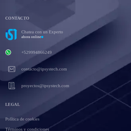
CONTACTO
Chatea con un Experto
ahora online
+529994866249
contacto@ipsystech.com
proyectos@ipsystech.com
LEGAL
Política de cookies
Términos y condiciones