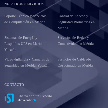
NUESTROS SERVICIOS
Soporte Técnico y Servicios
Control de Acceso y
de Computación en Mérida
Seguridad Biométrica en
Mérida
Sistemas de Energía y
Servicios de Redes y
Respaldos UPS en Mérida,
Conectividad en Mérida
Yucatán
Videovigilancia y Cámaras de
Servicios de Cableado
Seguridad en Mérida, Yucatán
Estructurado en Mérida
CONTACTO
Chatea con un Experto
ahora online