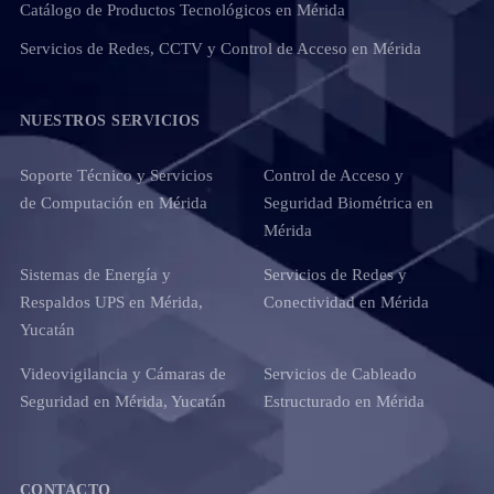
Catálogo de Productos Tecnológicos en Mérida
Servicios de Redes, CCTV y Control de Acceso en Mérida
NUESTROS SERVICIOS
Soporte Técnico y Servicios
Control de Acceso y
de Computación en Mérida
Seguridad Biométrica en
Mérida
Sistemas de Energía y
Servicios de Redes y
Respaldos UPS en Mérida,
Conectividad en Mérida
Yucatán
Videovigilancia y Cámaras de
Servicios de Cableado
Seguridad en Mérida, Yucatán
Estructurado en Mérida
CONTACTO