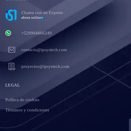
Chatea con un Experto
ahora online
+529994866249
contacto@ipsystech.com
proyectos@ipsystech.com
LEGAL
Política de cookies
Términos y condiciones