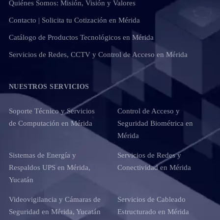
Quiénes Somos: Misión, Visión y Valores
Contacto | Solicita tu Cotización en Mérida
Catálogo de Productos Tecnológicos en Mérida
Servicios de Redes, CCTV y Control de Acceso en Mérida
NUESTROS SERVICIOS
Soporte Técnico y Servicios
Control de Acceso y
de Computación en Mérida
Seguridad Biométrica en
Mérida
Sistemas de Energía y
Servicios de Redes y
Respaldos UPS en Mérida,
Conectividad en Mérida
Yucatán
Videovigilancia y Cámaras de
Servicios de Cableado
Seguridad en Mérida, Yucatán
Estructurado en Mérida