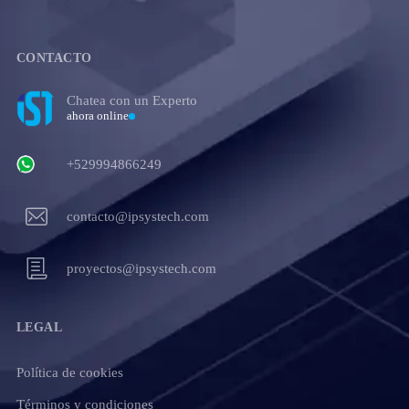
CONTACTO
Chatea con un Experto
ahora online
+529994866249
contacto@ipsystech.com
proyectos@ipsystech.com
LEGAL
Política de cookies
Términos y condiciones