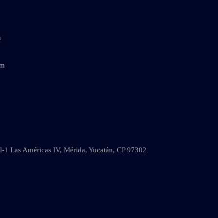
m
om
al-1 Las Américas IV, Mérida, Yucatán, CP 97302