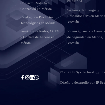
en Mérida
Contacto | Solicita tu
Cotización en Mérida
Sistemas de Energía y
Respaldos UPS en Mérida
Catálogo de Productos
Yucatán
Tecnológicos en Mérida
Servicios de Redes, CCTV
Videovigilancia y Cámar
y Control de Acceso en
de Seguridad en Mérida,
Mérida
Yucatán
© 2025 IP Sys Technology. Tod
Diseño y desarrollo por
IP Sy