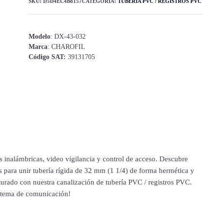
SKU:
D5D4EC4B8157
CATEGORÍA:
TUBERÍA PVC / REGISTROS PVC
Modelo
: DX-43-032
Marca
: CHAROFIL
Código SAT:
39131705
s inalámbricas, video vigilancia y control de acceso. Descubre
 para unir tubería rígida de 32 mm (1 1/4) de forma hermética y
urado con nuestra canalización de tubería PVC / registros PVC.
sistema de comunicación!