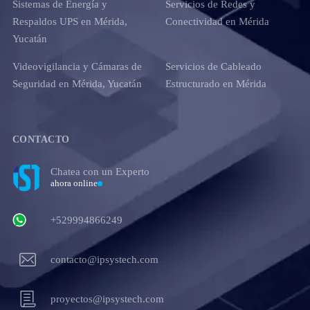
Sistemas de Energía y
Servicios de Redes y
Respaldos UPS en Mérida,
Conectividad en Mérida
Yucatán
Videovigilancia y Cámaras de
Servicios de Cableado
Seguridad en Mérida, Yucatán
Estructurado en Mérida
CONTACTO
Chatea con un Experto
ahora online
+529994866249
contacto@ipsystech.com
proyectos@ipsystech.com