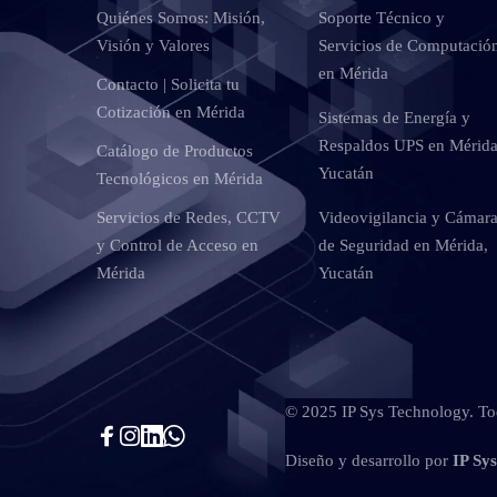
Quiénes Somos: Misión,
Soporte Técnico y
Visión y Valores
Servicios de Computació
en Mérida
Contacto | Solicita tu
Cotización en Mérida
Sistemas de Energía y
Respaldos UPS en Mérida
Catálogo de Productos
Yucatán
Tecnológicos en Mérida
Servicios de Redes, CCTV
Videovigilancia y Cámar
y Control de Acceso en
de Seguridad en Mérida,
Mérida
Yucatán
© 2025 IP Sys Technology. Tod
Diseño y desarrollo por
IP Sy