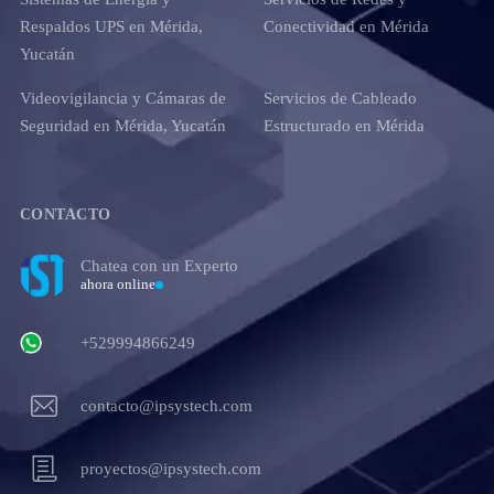
Respaldos UPS en Mérida,
Conectividad en Mérida
Yucatán
Videovigilancia y Cámaras de
Servicios de Cableado
Seguridad en Mérida, Yucatán
Estructurado en Mérida
CONTACTO
Chatea con un Experto
ahora online
+529994866249
contacto@ipsystech.com
proyectos@ipsystech.com