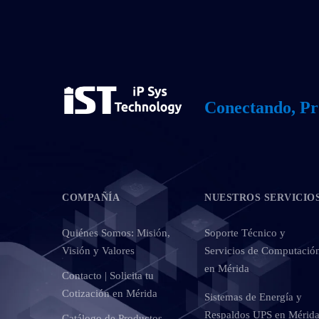
Conectando, Pr
COMPAÑÍA
NUESTROS SERVICIO
Quiénes Somos: Misión,
Soporte Técnico y
Visión y Valores
Servicios de Computació
en Mérida
Contacto | Solicita tu
Cotización en Mérida
Sistemas de Energía y
Respaldos UPS en Mérida
Catálogo de Productos