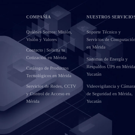
COMPAÑÍA
NUESTROS SERVICIO
Quiénes Somos: Misión,
Soporte Técnico y
Visión y Valores
Servicios de Computació
en Mérida
Contacto | Solicita tu
Cotización en Mérida
Sistemas de Energía y
Respaldos UPS en Mérida
Catálogo de Productos
Yucatán
Tecnológicos en Mérida
Servicios de Redes, CCTV
Videovigilancia y Cámar
y Control de Acceso en
de Seguridad en Mérida,
Mérida
Yucatán