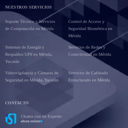
NUESTROS SERVICIOS
Soporte Técnico y Servicios
Control de Acceso y
de Computación en Mérida
Seguridad Biométrica en
Mérida
Sistemas de Energía y
Servicios de Redes y
Respaldos UPS en Mérida,
Conectividad en Mérida
Yucatán
Videovigilancia y Cámaras de
Servicios de Cableado
Seguridad en Mérida, Yucatán
Estructurado en Mérida
CONTACTO
Chatea con un Experto
ahora online