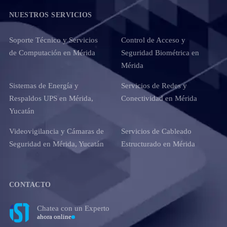
NUESTROS SERVICIOS
Soporte Técnico y Servicios
Control de Acceso y
de Computación en Mérida
Seguridad Biométrica en
Mérida
Sistemas de Energía y
Servicios de Redes y
Respaldos UPS en Mérida,
Conectividad en Mérida
Yucatán
Videovigilancia y Cámaras de
Servicios de Cableado
Seguridad en Mérida, Yucatán
Estructurado en Mérida
CONTACTO
Chatea con un Experto
ahora online