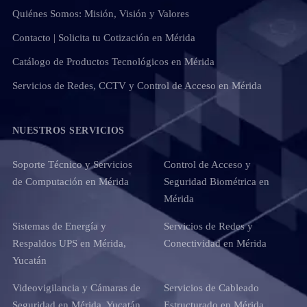
Quiénes Somos: Misión, Visión y Valores
Contacto | Solicita tu Cotización en Mérida
Catálogo de Productos Tecnológicos en Mérida
Servicios de Redes, CCTV y Control de Acceso en Mérida
NUESTROS SERVICIOS
Soporte Técnico y Servicios
Control de Acceso y
de Computación en Mérida
Seguridad Biométrica en
Mérida
Sistemas de Energía y
Servicios de Redes y
Respaldos UPS en Mérida,
Conectividad en Mérida
Yucatán
Videovigilancia y Cámaras de
Servicios de Cableado
Seguridad en Mérida, Yucatán
Estructurado en Mérida