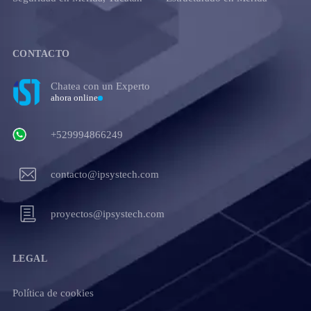
CONTACTO
Chatea con un Experto
ahora online
+529994866249
contacto@ipsystech.com
proyectos@ipsystech.com
LEGAL
Política de cookies