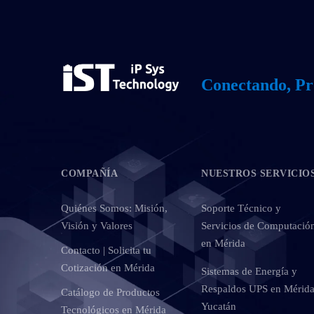
Conectando, Pr
COMPAÑÍA
NUESTROS SERVICIO
Quiénes Somos: Misión,
Soporte Técnico y
Visión y Valores
Servicios de Computació
en Mérida
Contacto | Solicita tu
Cotización en Mérida
Sistemas de Energía y
Respaldos UPS en Mérida
Catálogo de Productos
Yucatán
Tecnológicos en Mérida