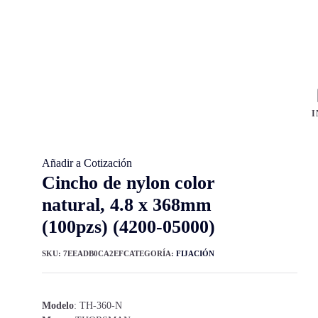
I
Añadir a Cotización
Cincho de nylon color
natural, 4.8 x 368mm
(100pzs) (4200-05000)
SKU:
7EEADB0CA2EF
CATEGORÍA:
FIJACIÓN
Modelo
: TH-360-N