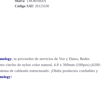
Marca
: THORSMAN
Código SAT:
26121630
hnology
, tu proveedor de servicios de Voz y Datos, Redes
stro cincho de nylon color natural, 4.8 x 368mm (100pzs) (4200-
sistema de cableado estructurado. ¡Obtén productos confiables y
hnology
!