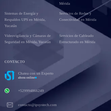
Mérida
Sistemas de Energía y
Servicios de Redes y
Respaldos UPS en Mérida,
Conectividad en Mérida
Yucatán
Videovigilancia y Cámaras de
Servicios de Cableado
Seguridad en Mérida, Yucatán
Estructurado en Mérida
CONTACTO
Chatea con un Experto
ahora online
+529994866249
contacto@ipsystech.com