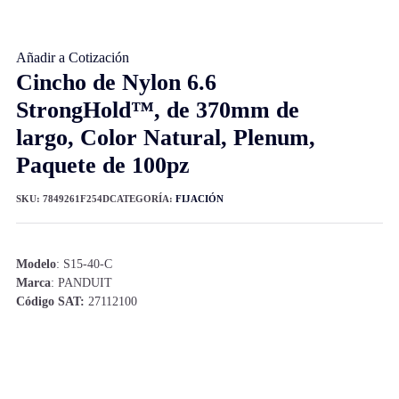
Añadir a Cotización
Cincho de Nylon 6.6
StrongHold™, de 370mm de
largo, Color Natural, Plenum,
Paquete de 100pz
SKU:
7849261F254D
CATEGORÍA:
FIJACIÓN
Modelo
: S15-40-C
Marca
: PANDUIT
Código SAT:
27112100