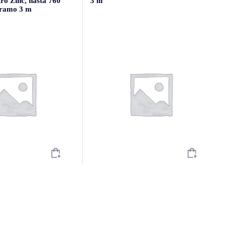
ro Zinc, hasta 760
3 m
tramo 3 m