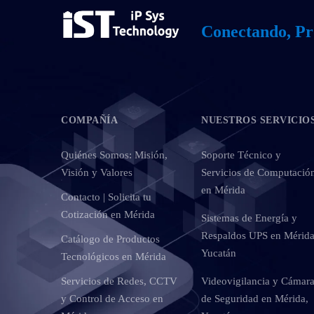
Conectando, Pr
COMPAÑÍA
NUESTROS SERVICIO
Quiénes Somos: Misión,
Soporte Técnico y
Visión y Valores
Servicios de Computació
en Mérida
Contacto | Solicita tu
Cotización en Mérida
Sistemas de Energía y
Respaldos UPS en Mérida
Catálogo de Productos
Yucatán
Tecnológicos en Mérida
Servicios de Redes, CCTV
Videovigilancia y Cámar
y Control de Acceso en
de Seguridad en Mérida,