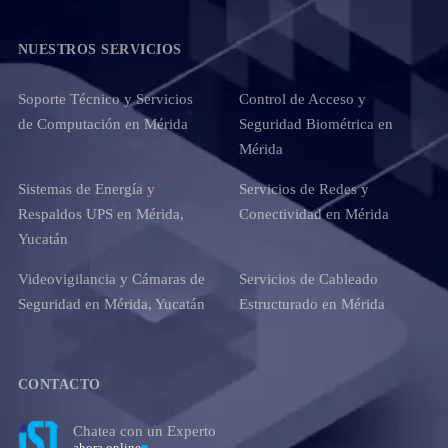
NUESTROS SERVICIOS
Soporte Técnico y Servicios
Control de Acceso y
de Computación en Mérida
Seguridad Biométrica en
Mérida
Sistemas de Energía y
Servicios de Redes y
Respaldos UPS en Mérida,
Conectividad en Mérida
Yucatán
Videovigilancia y Cámaras de
Servicios de Cableado
Seguridad en Mérida, Yucatán
Estructurado en Mérida
CONTACTO
Chatea con un Experto
ahora online