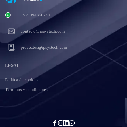
+529994866249
contacto@ipsystech.com
proyectos@ipsystech.com
LEGAL
Política de cookies
Términos y condiciones