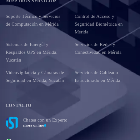
NUESTROS SERVICIOS
Soporte Técnico y Servicios
Control de Acceso y
de Computación en Mérida
Seguridad Biométrica en
Mérida
Sistemas de Energía y
Servicios de Redes y
Respaldos UPS en Mérida,
Conectividad en Mérida
Yucatán
Videovigilancia y Cámaras de
Servicios de Cableado
Seguridad en Mérida, Yucatán
Estructurado en Mérida
CONTACTO
Chatea con un Experto
ahora online