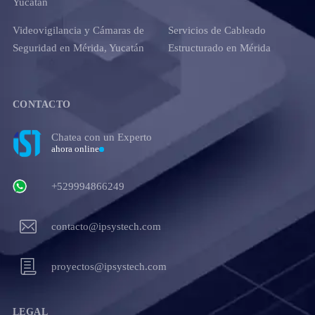
Yucatán
Videovigilancia y Cámaras de
Servicios de Cableado
Seguridad en Mérida, Yucatán
Estructurado en Mérida
CONTACTO
Chatea con un Experto
ahora online
+529994866249
contacto@ipsystech.com
proyectos@ipsystech.com
LEGAL