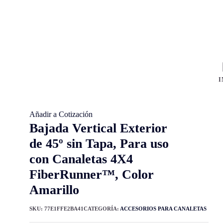
I
Añadir a Cotización
Bajada Vertical Exterior
de 45º sin Tapa, Para uso
con Canaletas 4X4
FiberRunner™, Color
Amarillo
SKU:
77E1FFE2BA41
CATEGORÍA:
ACCESORIOS PARA CANALETAS