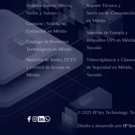
Quiénes Somos: Misión,
Soporte Técnico y
Visión y Valores
Servicios de Computació
en Mérida
Contacto | Solicita tu
Cotización en Mérida
Sistemas de Energía y
Respaldos UPS en Mérida
Catálogo de Productos
Yucatán
Tecnológicos en Mérida
Servicios de Redes, CCTV
Videovigilancia y Cámar
y Control de Acceso en
de Seguridad en Mérida,
Mérida
Yucatán
© 2025 IP Sys Technology. Tod
Diseño y desarrollo por
IP Sy